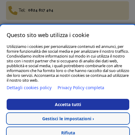
Tel:
0824 817 404
Fax:
Questo sito web utilizza i cookie
0824 817 977
Utilizziamo i cookies per personalizzare contenuti ed annunci, per
fornire funzionalità dei social media e per analizzare il nostro traffico.
Condividiamo inoltre informazioni sul modo in cui utilizza il nostro
sito con i nostri partner che si occupano di analisi dei dati web,
pubblicità e social media, i quali potrebbero combinarle con altre
informazioni che ha fornito loro o che hanno raccolto dal suo utilizzo
Termini e condizioni
Privacy Policy
Cookie policy
dei loro servizi. Acconsenta ai nostri cookies se continua ad utilizzare
Del Vecchio Agriservizi Srl
- C.da Tre Pietre, snc, 82034
il nostro sito web.
Guardia Sanframondi (BN) P.IVA 01472040623
Dettagli cookies policy
Privacy Policy completa
Rea BN123197 Cap.soc € 45.000,00 i.v. - Pec :
delvecchioagriservizisrl@legalmail.it
Accetta tutti
Hosted & created by
Clion
Gestisci le impostazioni ›
Rifiuta