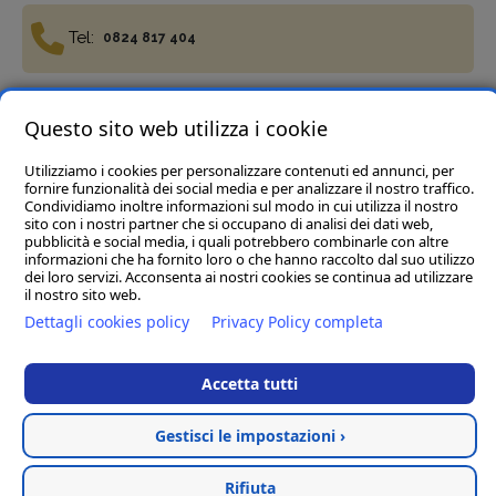
Tel:
0824 817 404
Fax:
Questo sito web utilizza i cookie
0824 817 977
Utilizziamo i cookies per personalizzare contenuti ed annunci, per
fornire funzionalità dei social media e per analizzare il nostro traffico.
Condividiamo inoltre informazioni sul modo in cui utilizza il nostro
sito con i nostri partner che si occupano di analisi dei dati web,
pubblicità e social media, i quali potrebbero combinarle con altre
informazioni che ha fornito loro o che hanno raccolto dal suo utilizzo
Termini e condizioni
Privacy Policy
Cookie policy
dei loro servizi. Acconsenta ai nostri cookies se continua ad utilizzare
Del Vecchio Agriservizi Srl
- C.da Tre Pietre, snc, 82034
il nostro sito web.
Guardia Sanframondi (BN) P.IVA 01472040623
Dettagli cookies policy
Privacy Policy completa
Rea BN123197 Cap.soc € 45.000,00 i.v. - Pec :
delvecchioagriservizisrl@legalmail.it
Accetta tutti
Hosted & created by
Clion
Gestisci le impostazioni ›
Rifiuta