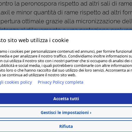
tro la peronospora rispetto ad altri sali di rame
l e minor quantità di rame rispetto ad altri form
opertura ottimale grazie alla micronizzazione del
istenza al dilavamento e una protezione prolung
to sito web utilizza i cookie
Articoli Correlati
iamo i cookies per personalizzare contenuti ed annunci, per fornire funzional
media e per analizzare il nostro traffico. Condividiamo inoltre informazioni s
 cui utilizza il nostro sito con i nostri partner che si occupano di analisi dei 
ubblicità e social media, i quali potrebbero combinarle con altre informazion
ito loro o che hanno raccolto dal suo utilizzo dei loro servizi. Acconsenta ai 
 se continua ad utilizzare il nostro sito web.
li cookies policy
Privacy Policy completa
CONCORDE COMBI KG 1
€ 10,00
Accetta tutti
Non Disponibile
Avvisami
Gestisci le impostazioni ›
Rifiuta