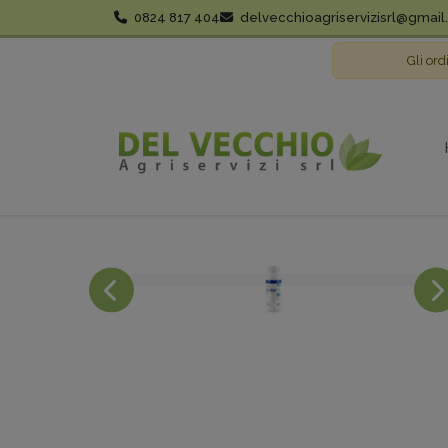
0824 817 404
delvecchioagriservizisrl@gmai
Gli ord