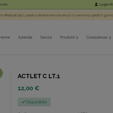
l.com
Login/Re
ini effettuati dal Lunedì a Venerdì entro le ore 12:00 verranno spediti il giorn
Home
Azienda
Servizi
Prodotti
Consulenze
ACTLET C LT.1
12,00 €
Disponibile