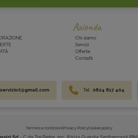
Azienda
ORAZIONE
Chi siamo
ERTE
Servizi
ITÀ
Offerte
Contatti
servizisrl@gmail.com
Tel:
0824 817 404
Termini e condizioni
Privacy Policy
Cookie policy
rvizi Srl
- C.da Tre Pietre, snc, 82034 Guardia Sanframondi (BN