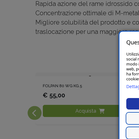
Rapida azione del rame idrossido con
Concentrazione ottimale di M-metalaxi
Migliore solubilità del prodotto e c
traslocazione per una maggiore res
Ques
Utilizz
social 
modo in
web, p
ha forn
cookies
Dettag
FOLPAN 80 WG KG.5
€ 55,00
Acquista