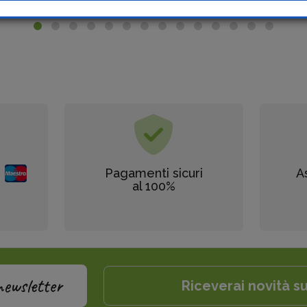
Pagamenti sicuri
A
al 100%
newsletter
Riceverai novità su