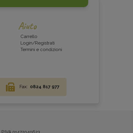
Aiuto
Carrello
Login/Registrati
Termini e condizioni
Fax:
0824 817 977
) P.IVA 01472040623