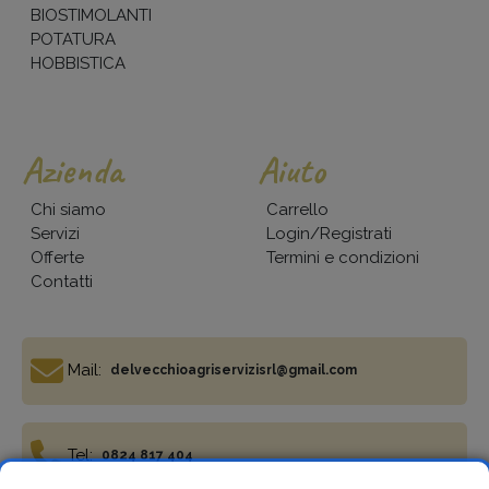
BIOSTIMOLANTI
POTATURA
HOBBISTICA
Azienda
Aiuto
Chi siamo
Carrello
Servizi
Login/Registrati
Offerte
Termini e condizioni
Contatti
Mail:
delvecchioagriservizisrl@gmail.com
Tel:
0824 817 404