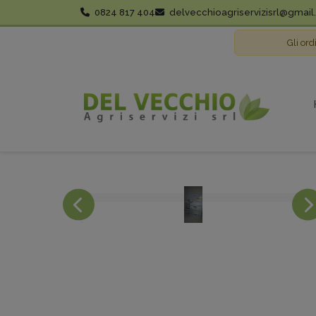
0824 817 404
delvecchioagriservizisrl@gmai
Gli ord