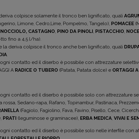
deriva colpisce solamente il tronco ben lignificato, quali
AGRU
ngerino, Limone, Cedro,Lime, Pompelmo, Tangelo),
POMACEE
(M
,
NOCCIOLO,
CASTAGNO
,
PINO DA PINOLI
,
PISTACCHIO
,
NOCE
to fino a 4,5 l/ha).
 la deriva colpisce il tronco anche ben lignificato, quali
DRUP
DIA
.
ogni contatto ed il diserbo è possibile con attrezzature seletti
TAGGI A
RADICE O TUBERO
(Patata, Patata dolce) e
ORTAGGI A
ogni contatto ed il diserbo è possibile solo con attrezzature sel
la rossa, Sedano-rapa, Rafano, Topinambur, Pastinaca, Prezzem
RANELLA
(Fagiolo, Fagiolino, Fava, Favino, Pisello, Cece, Cicerc
O
,
PRATI
(leguminose e graminacee),
ERBA
MEDICA
,
VIVAI
E
SE
ogni contatto ed il diserbo è possibile solo nelle interfile con
ALI
,
FORESTALI
E PIOPPO.