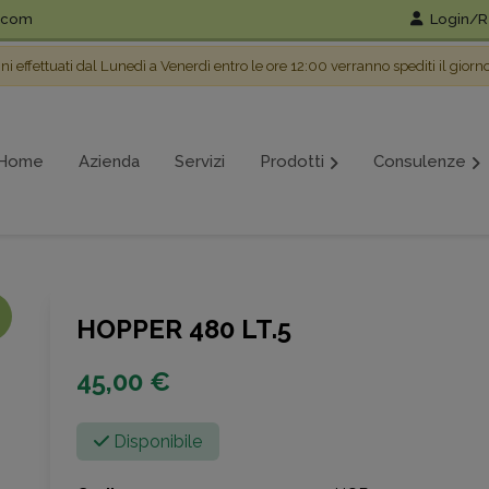
l.com
Login/Re
ini effettuati dal Lunedì a Venerdì entro le ore 12:00 verranno spediti il giorn
Home
Azienda
Servizi
Prodotti
Consulenze
HOPPER 480 LT.5
45,00 €
Disponibile