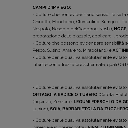
CAMPI D'IMPIEGO:
- Colture che non evidenziano sensibilità se la 
Chinotto, Mandarino, Clementino, Kumquat, Ta
Nespolo, Nespolo delGiappone, Nashi),
NOCE
preparazione delle piazzole, applicare il prodot
- Colture che possono evidenziare sensibilità se
Pesco, Susino, Amareno, Mirabolano) e
ACTINI
- Colture per le quali va assolutamente evitato 
interfile con attrezzature schermate, quali OR
- Colture per le quali va assolutamente evitato 
ORTAGGI A RADICE O TUBERO
(Carota, Bieto
(Liquirizia, Zenzero),
LEGUMI FRESCHI O DA G
Lupino),
SOIA
,
BARBABIETOLA
DA
ZUCCHER
- Colture per le quali va assolutamente evitato 
impiegare in pre-raccolta),
VIVAI
DI
ORNAMENT