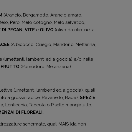
MI
(Arancio, Bergamotto, Arancio amaro,
elo, Pero, Melo cotogno, Melo selvatico,
 DI PECAN,
VITE
e
OLIVO
(olivo da olio: nella
ACEE
(Albicocco, Ciliegio, Mandorlo, Nettarina,
ve (umettanti, lambenti ed a goccia) e/o nelle
 FRUTTO
(Pomodoro, Melanzana).
ettive (umettanti, lambenti ed a goccia), quali
olo a grossa radice, Ravanello, Rapa),
SPEZIE
hia, Lenticchia, Taccola o Pisello mangiatutto,
MENZAI
DI FLOREALI.
 attrezzature schermate, quali MAIS (da non