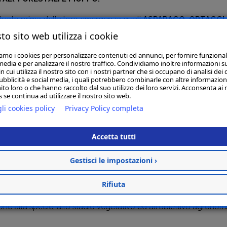
ttuato prima della loro emergenza quali
ASPARAGO, ORTAGGI
r mais, sorgo e barbabietola da zucchero il trattamento va esegu
to sito web utilizza i cookie
i alla coltivazione di: fragola, ortaggi, barbabietola da zucchero
iamo i cookies per personalizzare contenuti ed annunci, per fornire funzional
media e per analizzare il nostro traffico. Condividiamo inoltre informazioni s
e, cotone, sorgo, con trattamenti prima della semina (anche nelle 
 cui utilizza il nostro sito con i nostri partner che si occupano di analisi dei 
ne ciclo; e trattando con malerbe emerse ed effettuando il trapi
ubblicità e social media, i quali potrebbero combinarle con altre informazion
ito loro o che hanno raccolto dal suo utilizzo dei loro servizi. Acconsenta ai 
 se continua ad utilizzare il nostro sito web.
RIE
: Aree rurali ed Industriali, Aree ed opere civili (ad esclus
li cookies policy
Privacy Policy completa
ative, cortili e aree verdi all’interno di plessi scolastici, aree g
si e scoline in asciutta. Per interventi a piena superficie o per il 
Accetta tutti
ido solubile da impiegare in acqua, a volume sia normale, sia r
ssistenza di aria; irroratrice con barre da diserbo schermate; at
Gestisci le impostazioni ›
colpire le infestanti da combattere. Normalmente si impiegano 20
tto utilizzare tuta impermeabile completa, guanti e stivali in 
Rifiuta
assicurare la completa translocazione della sostanza attiva. DOS
zione alla specie, allo stadio vegetativo ed all'obiettivo agronom