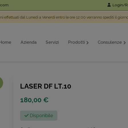
l.com
Login/Re
ini effettuati dal Lunedì a Venerdì entro le ore 12:00 verranno spediti il giorn
Home
Azienda
Servizi
Prodotti
Consulenze
LASER DF LT.10
180,00 €
Disponibile