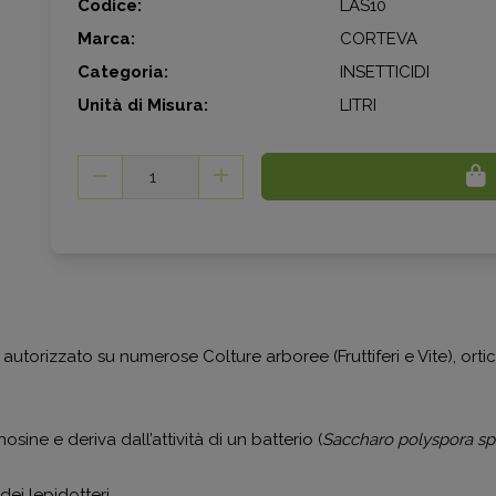
Codice:
LAS10
Marca:
CORTEVA
Categoria:
INSETTICIDI
Unità di Misura:
LITRI
torizzato su numerose Colture arboree (Fruttiferi e Vite), orticole
ine e deriva dall’attività di un batterio (
Saccharo polyspora sp
 dei lepidotteri