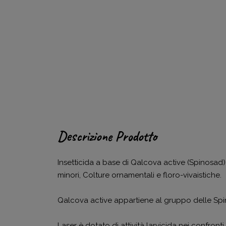
Descrizione Prodotto
Insetticida a base di Qalcova active (Spinosad) au
minori, Colture ornamentali e floro-vivaistiche.
Qalcova active appartiene al gruppo delle Spinos
Laser è dotato di attività larvicida nei confronti