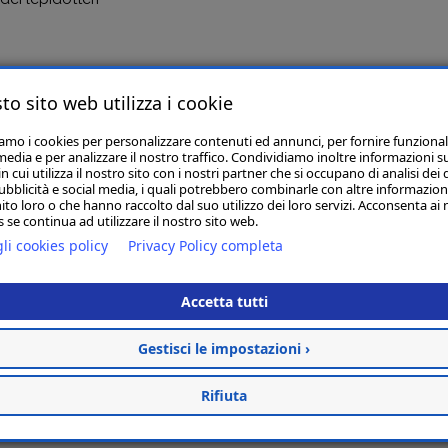
to sito web utilizza i cookie
Articoli Correlati
iamo i cookies per personalizzare contenuti ed annunci, per fornire funzional
media e per analizzare il nostro traffico. Condividiamo inoltre informazioni s
 cui utilizza il nostro sito con i nostri partner che si occupano di analisi dei 
ubblicità e social media, i quali potrebbero combinarle con altre informazion
ito loro o che hanno raccolto dal suo utilizzo dei loro servizi. Acconsenta ai 
JUVINAL GOLD LT. 1
 se continua ad utilizzare il nostro sito web.
€ 16,00
li cookies policy
Privacy Policy completa
Non Disponibile
Avvisami
Accetta tutti
Gestisci le impostazioni ›
Rifiuta