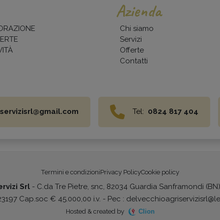
Azienda
ORAZIONE
Chi siamo
ERTE
Servizi
ITÀ
Offerte
Contatti
servizisrl@gmail.com
Tel:
0824 817 404
Termini e condizioni
Privacy Policy
Cookie policy
rvizi Srl
- C.da Tre Pietre, snc, 82034 Guardia Sanframondi (BN
197 Cap.soc € 45.000,00 i.v. - Pec : delvecchioagriservizisrl@le
Hosted & created by
Clion