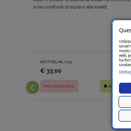
e nei confronti di tripidi e altri insetti.
Ques
Utilizz
social 
modo in
web, p
ha forn
KESTREL ML 0.25
cookies
€ 33,00
Dettag
Non Disponibile
Avvisami