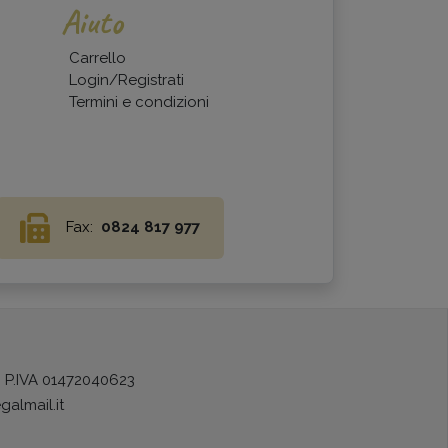
Aiuto
Carrello
Login/Registrati
Termini e condizioni
Fax:
0824 817 977
) P.IVA 01472040623
galmail.it