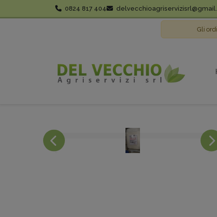
0824 817 404
delvecchioagriservizisrl@gmai
Gli ord