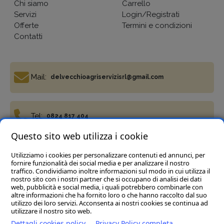
Chi siamo
Carrello
Servizi
Login/Registrati
Offerte
Termini e condizioni
Contatti
Mail:
delvecchioagriservizisrl@gmail.com
Tel:
0824 817 404
Questo sito web utilizza i cookie
Utilizziamo i cookies per personalizzare contenuti ed annunci, per
Fax:
0824 817 977
fornire funzionalità dei social media e per analizzare il nostro
traffico. Condividiamo inoltre informazioni sul modo in cui utilizza il
nostro sito con i nostri partner che si occupano di analisi dei dati
web, pubblicità e social media, i quali potrebbero combinarle con
altre informazioni che ha fornito loro o che hanno raccolto dal suo
utilizzo dei loro servizi. Acconsenta ai nostri cookies se continua ad
utilizzare il nostro sito web.
Termini e condizioni
Privacy Policy
Cookie policy
Dettagli cookies policy
Privacy Policy completa