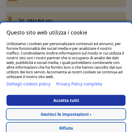
Tel:
0824 817 404
Questo sito web utilizza i cookie
Utilizziamo i cookies per personalizzare contenuti ed annunci, per
Fax:
0824 817 977
fornire funzionalità dei social media e per analizzare il nostro
traffico. Condividiamo inoltre informazioni sul modo in cui utilizza il
nostro sito con i nostri partner che si occupano di analisi dei dati
web, pubblicità e social media, i quali potrebbero combinarle con
altre informazioni che ha fornito loro o che hanno raccolto dal suo
utilizzo dei loro servizi. Acconsenta ai nostri cookies se continua ad
utilizzare il nostro sito web.
Termini e condizioni
Privacy Policy
Cookie policy
Dettagli cookies policy
Privacy Policy completa
Del Vecchio Agriservizi Srl
- C.da Tre Pietre, snc, 82034
Guardia Sanframondi (BN) P.IVA 01472040623
Accetta tutti
Rea BN123197 Cap.soc € 45.000,00 i.v. - Pec :
delvecchioagriservizisrl@legalmail.it
Gestisci le impostazioni ›
Hosted & created by
Clion
Rifiuta
Filtra