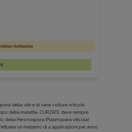
ino richiesto
mi
a della vite e di varie colture orticole.
iluppo della malattia. CURZATE deve sempre
llo della Peronospora (Plasmopara viticola)
ffettuare un massimo di 4 applicazioni per anno