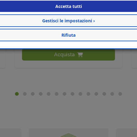
Articoli Correlati
Accetta tutti
Gestisci le impostazioni ›
FLINT MAX G500
Rifiuta
€ 71,00
Acquista