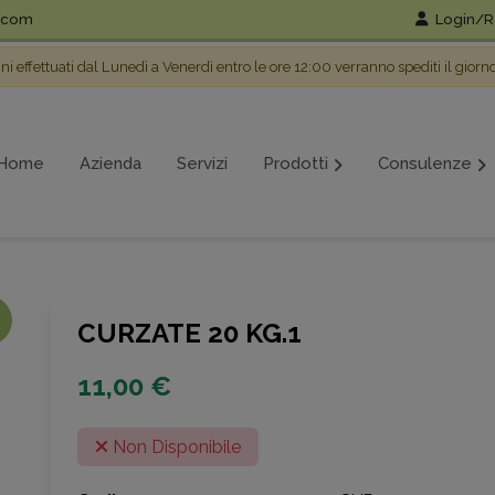
l.com
Login/Re
ini effettuati dal Lunedì a Venerdì entro le ore 12:00 verranno spediti il giorn
Home
Azienda
Servizi
Prodotti
Consulenze
CURZATE 20 KG.1
11,00 €
Non Disponibile