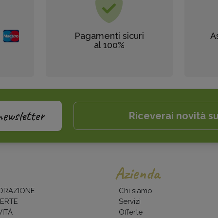
Pagamenti sicuri
A
al 100%
newsletter
Riceverai novità su
Azienda
ORAZIONE
Chi siamo
ERTE
Servizi
ITÀ
Offerte