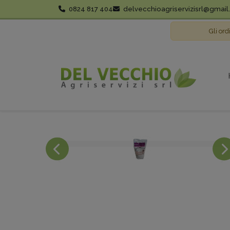
0824 817 404
delvecchioagriservizisrl@gmai
Gli ord