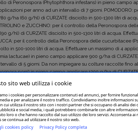
ntrollo di Peronospora (Phytophthora infestans) in pieno campo 
 applicazioni per anno ad un intervallo di 7 giorni. POMODORO: 
780 g/ha (60 g/hl) di CURZATE disciolto in 500-1300 litri di acq
CETRIOLINO e ZUCCHINO: per il controllo della Peronospora de
90 g/hl) di CURZATE disciolto in 500-1300 litri di acqua. Effet
ZUCCA: per il controllo della Peronospora delle cucurbitacee
to in 500-1000 litri di acqua. Effettuare un massimo di 4 applica
mia lactucae) in pieno campo applicare 900 g/ha di CURZATE dis
rvallo di 5 giorni. Da non impiegare su colture raccolte fino al
nospora porri) in pieno campo applicare 1200 g/ha di CURZATE di
tervallo di 7 giorni. SPINACIO, PISELLO: per il controllo di Pe
to sito web utilizza i cookie
fettuare un massimo di 4 applicazioni per anno ad un intervallo d
 di CURZATE disciolto in 300-1000 litri di acqua. Effettuare u
iamo i cookies per personalizzare contenuti ed annunci, per fornire funzional
media e per analizzare il nostro traffico. Condividiamo inoltre informazioni s
llo di Peronospora in pieno campo applicare 800 g/ha di CURZATE 
 cui utilizza il nostro sito con i nostri partner che si occupano di analisi dei 
ubblicità e social media, i quali potrebbero combinarle con altre informazion
rvallo di 7 giorni.
ito loro o che hanno raccolto dal suo utilizzo dei loro servizi. Acconsenta ai 
 se continua ad utilizzare il nostro sito web.
li cookies policy
Privacy Policy completa