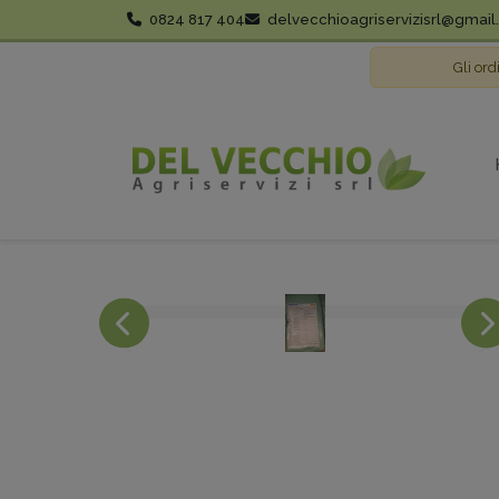
0824 817 404
delvecchioagriservizisrl@gmai
Gli ord