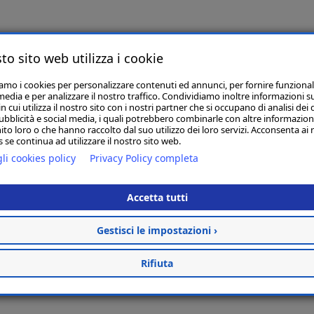
Articoli Correlati
to sito web utilizza i cookie
iamo i cookies per personalizzare contenuti ed annunci, per fornire funzional
media e per analizzare il nostro traffico. Condividiamo inoltre informazioni s
 cui utilizza il nostro sito con i nostri partner che si occupano di analisi dei 
ubblicità e social media, i quali potrebbero combinarle con altre informazion
PROSPER 300 CS LT5
ito loro o che hanno raccolto dal suo utilizzo dei loro servizi. Acconsenta ai 
€ 100,00
 se continua ad utilizzare il nostro sito web.
li cookies policy
Privacy Policy completa
Acquista
Accetta tutti
Gestisci le impostazioni ›
Rifiuta