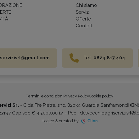
ORAZIONE
Chi siamo
ERTE
Servizi
ITÀ
Offerte
Contatti
servizisrl@gmail.com
Tel:
0824 817 404
Termini e condizioni
Privacy Policy
Cookie policy
rvizi Srl
- C.da Tre Pietre, snc, 82034 Guardia Sanframondi (BN
197 Cap.soc € 45.000,00 i.v. - Pec : delvecchioagriservizisrl@le
Hosted & created by
Clion