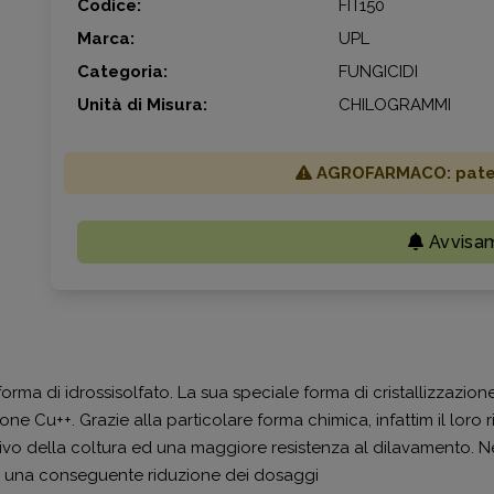
Codice:
FIT150
Marca:
UPL
Categoria:
FUNGICIDI
Unità di Misura:
CHILOGRAMMI
AGROFARMACO: patent
Avvisa
orma di idrossisolfato. La sua speciale forma di cristallizzazione
 ione Cu++. Grazie alla particolare forma chimica, infattim il lor
tivo della coltura ed una maggiore resistenza al dilavamento. N
n una conseguente riduzione dei dosaggi