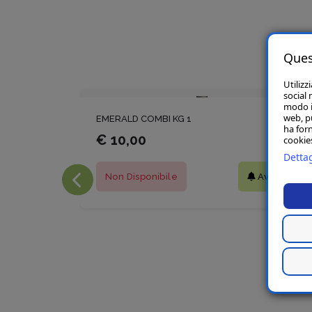
Ques
Utilizz
social 
modo in
web, p
EMERALD COMBI KG 1
ha forn
€ 10,00
cookies
Dettag
Non Disponibile
Avvisami