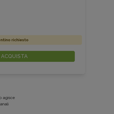
ino richiesto
ACQUISTA
to agisce
anali