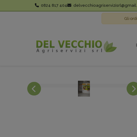
0824 817 404
delvecchioagriservizisrl@gmai
Gli ord