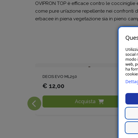
OVIPRON TOP è efficace contro le cocciniglie e 
come pure un’azione repellente nei confronti di
erbacee in piena vegetazione sia in pieno camp
Ques
Utilizz
social 
modo in
web, p
ha forn
cookies
DECIS EVO ML250
Dettag
€ 12,00
Acquista