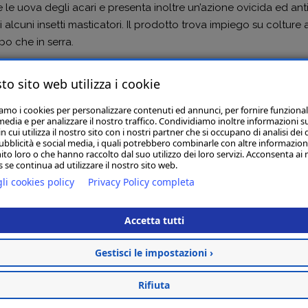
le uova degli acari e presenta inoltre un’azione ovicida ed ant
 alcuni insetti masticatori. Il prodotto trova impiego su colture
o che in serra.
to sito web utilizza i cookie
Articoli Correlati
iamo i cookies per personalizzare contenuti ed annunci, per fornire funzional
media e per analizzare il nostro traffico. Condividiamo inoltre informazioni s
 cui utilizza il nostro sito con i nostri partner che si occupano di analisi dei 
ubblicità e social media, i quali potrebbero combinarle con altre informazion
ito loro o che hanno raccolto dal suo utilizzo dei loro servizi. Acconsenta ai 
 se continua ad utilizzare il nostro sito web.
ACME KG.500
li cookies policy
Privacy Policy completa
€ 30,00
Accetta tutti
Non Disponibile
Avvisami
Gestisci le impostazioni ›
Rifiuta