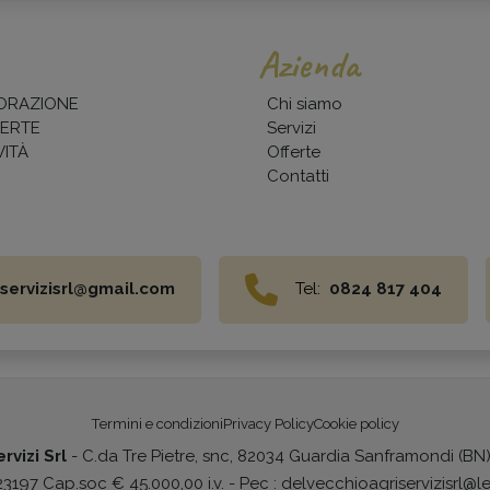
Azienda
ORAZIONE
Chi siamo
ERTE
Servizi
ITÀ
Offerte
Contatti
servizisrl@gmail.com
Tel:
0824 817 404
Termini e condizioni
Privacy Policy
Cookie policy
rvizi Srl
- C.da Tre Pietre, snc, 82034 Guardia Sanframondi (BN
197 Cap.soc € 45.000,00 i.v. - Pec : delvecchioagriservizisrl@le