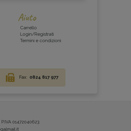
Aiuto
Carrello
Login/Registrati
Termini e condizioni
Fax:
0824 817 977
) P.IVA 01472040623
galmail.it