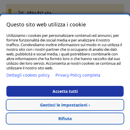
Tel:
0824 817 404
Questo sito web utilizza i cookie
Utilizziamo i cookies per personalizzare contenuti ed annunci, per
Fax:
0824 817 977
fornire funzionalità dei social media e per analizzare il nostro
traffico. Condividiamo inoltre informazioni sul modo in cui utilizza il
nostro sito con i nostri partner che si occupano di analisi dei dati
web, pubblicità e social media, i quali potrebbero combinarle con
altre informazioni che ha fornito loro o che hanno raccolto dal suo
utilizzo dei loro servizi. Acconsenta ai nostri cookies se continua ad
utilizzare il nostro sito web.
Termini e condizioni
Privacy Policy
Cookie policy
Dettagli cookies policy
Privacy Policy completa
Del Vecchio Agriservizi Srl
- C.da Tre Pietre, snc, 82034
Guardia Sanframondi (BN) P.IVA 01472040623
Accetta tutti
Rea BN123197 Cap.soc € 45.000,00 i.v. - Pec :
delvecchioagriservizisrl@legalmail.it
Gestisci le impostazioni ›
Hosted & created by
Clion
Rifiuta