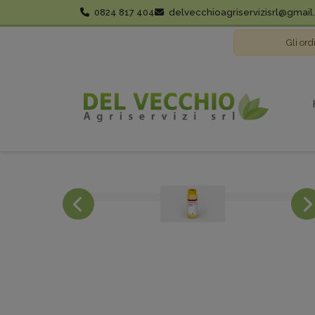
0824 817 404
delvecchioagriservizisrl@gmai
Gli ord