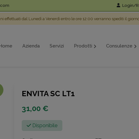
l.com
Login/Re
ini effettuati dal Lunedì a Venerdì entro le ore 12:00 verranno spediti il giorn
Home
Azienda
Servizi
Prodotti
Consulenze
ENVITA SC LT1
31,00 €
Disponibile