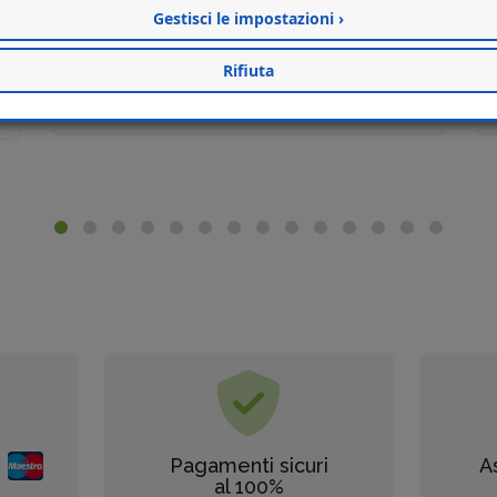
Gestisci le impostazioni ›
€ 160,00
Rifiuta
Acquista
Pagamenti sicuri
A
al 100%