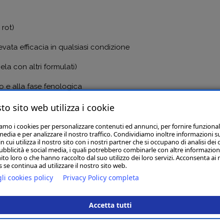
rot)
evata efficacia in qualsiasi condizione
cela con altri formulati)
o e alla fase fenologica
to sito web utilizza i cookie
rtura di inizio stagione
iamo i cookies per personalizzare contenuti ed annunci, per fornire funzional
media e per analizzare il nostro traffico. Condividiamo inoltre informazioni s
 cui utilizza il nostro sito con i nostri partner che si occupano di analisi dei 
ubblicità e social media, i quali potrebbero combinarle con altre informazion
ito loro o che hanno raccolto dal suo utilizzo dei loro servizi. Acconsenta ai 
 se continua ad utilizzare il nostro sito web.
Articoli Correlati
li cookies policy
Privacy Policy completa
Accetta tutti
ZORVEC VINABRIA LT.5