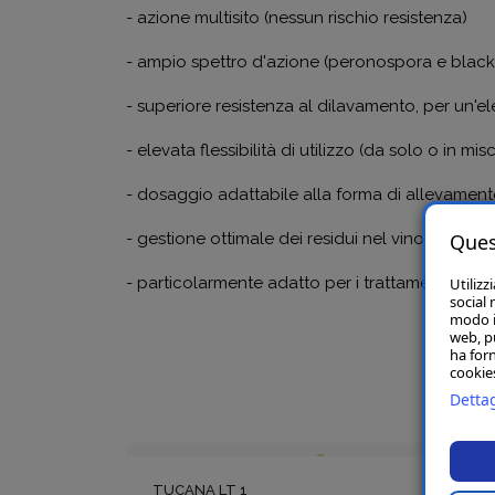
- azione multisito (nessun rischio resistenza)
- ampio spettro d'azione (peronospora e black 
- superiore resistenza al dilavamento, per un'el
- elevata flessibilità di utilizzo (da solo o in mis
- dosaggio adattabile alla forma di allevament
- gestione ottimale dei residui nel vino
Ques
- particolarmente adatto per i trattamenti di ape
Utilizz
social 
modo in
web, p
ha forn
cookies
Dettag
TUCANA LT 1