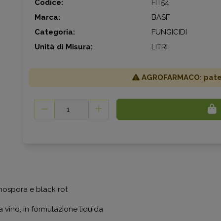
Codice:
FIT54
Marca:
BASF
Categoria:
FUNGICIDI
Unità di Misura:
LITRI
AGROFARMACO: patent
onospora e black rot
 vino, in formulazione liquida