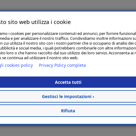
Articoli Correlati
to sito web utilizza i cookie
iamo i cookies per personalizzare contenuti ed annunci, per fornire funzional
media e per analizzare il nostro traffico. Condividiamo inoltre informazioni s
 cui utilizza il nostro sito con i nostri partner che si occupano di analisi dei 
BARBATELLE MERLOT CONF.25 PEZZI
ubblicità e social media, i quali potrebbero combinarle con altre informazion
ito loro o che hanno raccolto dal suo utilizzo dei loro servizi. Acconsenta ai 
€ 50,00
 se continua ad utilizzare il nostro sito web.
li cookies policy
Privacy Policy completa
Non Disponibile
Avvisami
Accetta tutti
Gestisci le impostazioni ›
Rifiuta