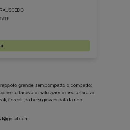
I RAUSCEDO
TATE
mi
a grappolo grande, semicompatto o compatto;
liamento tardivo e maturazione medio-tardiva.
i, floreali, da bersi giovani data la non
isrl@gmail.com