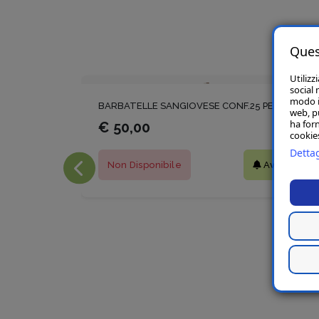
Ques
Utilizz
social 
modo in
BARBATELLE SANGIOVESE CONF.25 PEZZI
web, p
ha forn
€ 50,00
cookies
Dettag
Non Disponibile
Avvisami