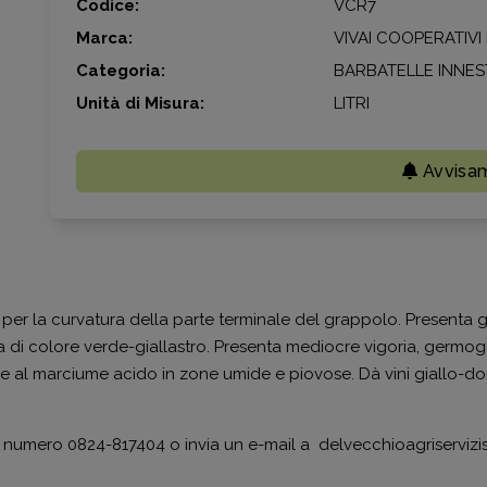
Codice:
VCR7
Marca:
VIVAI COOPERATIV
Categoria:
BARBATELLE INNES
Unità di Misura:
LITRI
Avvisa
 per la curvatura della parte terminale del grappolo. Present
di colore verde-giallastro. Presenta mediocre vigoria, germog
e al marciume acido in zone umide e piovose. Dà vini giallo-dorat
i al numero 0824-817404 o invia un e-mail a delvecchioagriserviz