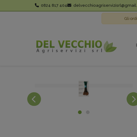
0824 817 404
delvecchioagriservizisrl@gmai
Gli ord