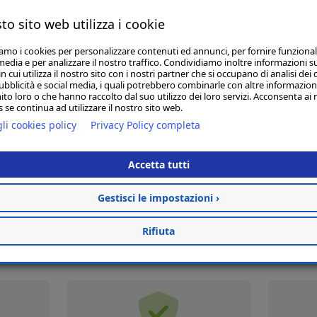
to sito web utilizza i cookie
iamo i cookies per personalizzare contenuti ed annunci, per fornire funzional
BARBATELLE LAMBRUSCO MAESTRI CONF.25 PEZZI
media e per analizzare il nostro traffico. Condividiamo inoltre informazioni s
€ 50,00
 cui utilizza il nostro sito con i nostri partner che si occupano di analisi dei 
ubblicità e social media, i quali potrebbero combinarle con altre informazion
ito loro o che hanno raccolto dal suo utilizzo dei loro servizi. Acconsenta ai 
 se continua ad utilizzare il nostro sito web.
Non Disponibile
Avvisami
li cookies policy
Privacy Policy completa
Accetta tutti
Gestisci le impostazioni ›
Rifiuta