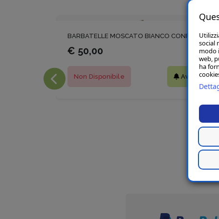
Ques
Utilizz
BARBATELLE MOSCATO BIANCO CONF.25 PEZZI
social 
€ 50,00
modo in
web, p
ha forn
cookies
Non Disponibile
Avvisami
Dettag