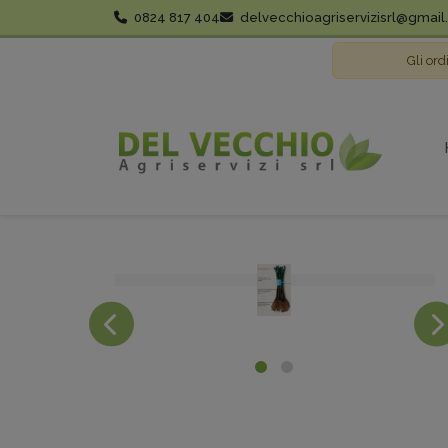
0824 817 404
delvecchioagriservizisrl@gmai
Gli ord