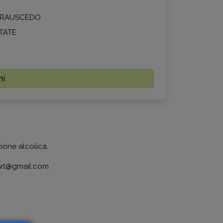
I RAUSCEDO
TATE
mi
zione alcolica.
isrl@gmail.com