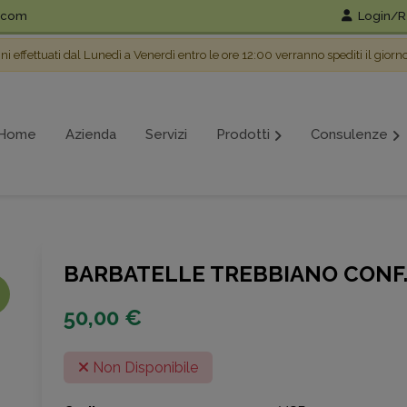
l.com
Login/Re
ini effettuati dal Lunedì a Venerdì entro le ore 12:00 verranno spediti il giorn
Home
Azienda
Servizi
Prodotti
Consulenze
BARBATELLE TREBBIANO CONF.
50,00 €
Non Disponibile