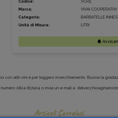
Codice:
VCR5
Marca:
VIVAI COOPERATIV
Categoria:
BARBATELLE INNES
Unità di Misura:
LITRI
Avvisa
 taglio con altri vini e per leggero invecchiamento. Buona la grada
i al numero 0824-817404 o invia un e-mail a delvecchioagriserviz
Articoli Correlati