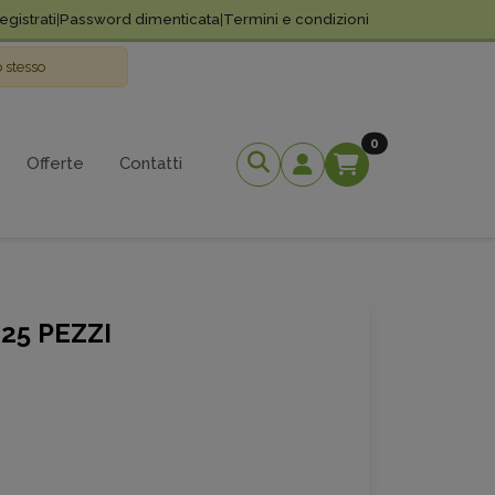
gistrati
|
Password dimenticata
|
Termini e condizioni
o stesso
Elementi Nel Ca
0
Offerte
Contatti
25 PEZZI