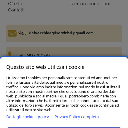
Offerte
Termini e condizioni
Contatti
Mail:
delvecchioagriservizisrl@gmail.com
Tel:
0824 817 404
Questo sito web utilizza i cookie
Utilizziamo i cookies per personalizzare contenuti ed annunci, per
Fax:
0824 817 977
fornire funzionalità dei social media e per analizzare il nostro
traffico. Condividiamo inoltre informazioni sul modo in cui utilizza il
nostro sito con i nostri partner che si occupano di analisi dei dati
web, pubblicità e social media, i quali potrebbero combinarle con
altre informazioni che ha fornito loro o che hanno raccolto dal suo
utilizzo dei loro servizi. Acconsenta ai nostri cookies se continua ad
utilizzare il nostro sito web.
Termini e condizioni
Privacy Policy
Cookie policy
Dettagli cookies policy
Privacy Policy completa
Del Vecchio Agriservizi Srl
- C.da Tre Pietre, snc, 82034