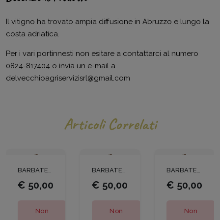
Il vitigno ha trovato ampia diffusione in Abruzzo e lungo la
costa adriatica.
Per i vari portinnesti non esitare a contattarci al numero
0824-817404 o invia un e-mail a
delvecchioagriservizisrl@gmail.com
Articoli Correlati
BARBATELLE INCROCIO FEDIT CONF.25 PEZZI
BARBATELLE MALVASIA DI CANDIA AROMATICA CONF.25 PEZZI
BARBATELLE SANGIOVESE CONF.25 PEZZI
€ 50,00
€ 50,00
€ 50,00
Non
Non
Non