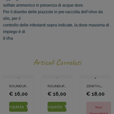
solfato ammonico in presenza di acque dure.
Per il diserbo delle piazzole in pre-raccolta dell’olivo da
olio, per il
controllo delle infestanti sopra indicate, la dose massima di
impiego è di
6 l/ha
Articoli Correlati
ROUNDUP FUTURE LT. 1
ROUNDUP FUTURE LT. 1
ZENITH LT 1
€ 16,00
€ 16,00
€ 18,00
Acquista
Acquista
Non
Disponibile