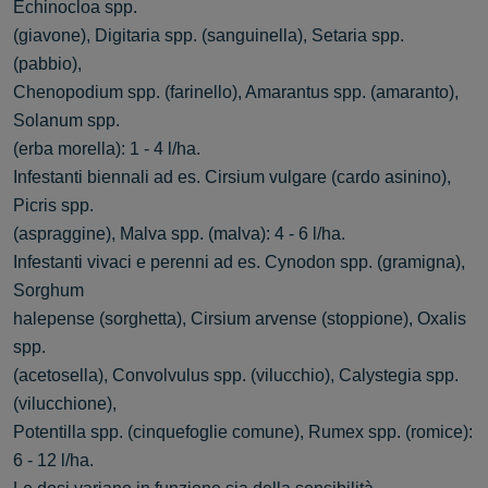
Echinocloa spp.
(giavone), Digitaria spp. (sanguinella), Setaria spp.
(pabbio),
Chenopodium spp. (farinello), Amarantus spp. (amaranto),
Solanum spp.
(erba morella): 1 - 4 l/ha.
Infestanti biennali ad es. Cirsium vulgare (cardo asinino),
Picris spp.
(aspraggine), Malva spp. (malva): 4 - 6 l/ha.
Infestanti vivaci e perenni ad es. Cynodon spp. (gramigna),
Sorghum
halepense (sorghetta), Cirsium arvense (stoppione), Oxalis
spp.
(acetosella), Convolvulus spp. (vilucchio), Calystegia spp.
(vilucchione),
Potentilla spp. (cinquefoglie comune), Rumex spp. (romice):
6 - 12 l/ha.