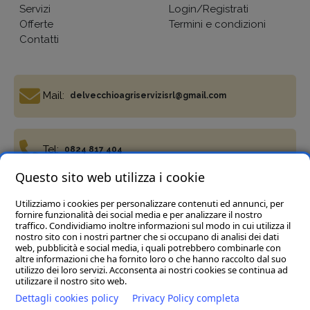
Servizi
Login/Registrati
Offerte
Termini e condizioni
Contatti
Mail:
delvecchioagriservizisrl@gmail.com
Tel:
0824 817 404
Questo sito web utilizza i cookie
Utilizziamo i cookies per personalizzare contenuti ed annunci, per
Fax:
0824 817 977
fornire funzionalità dei social media e per analizzare il nostro
traffico. Condividiamo inoltre informazioni sul modo in cui utilizza il
nostro sito con i nostri partner che si occupano di analisi dei dati
web, pubblicità e social media, i quali potrebbero combinarle con
altre informazioni che ha fornito loro o che hanno raccolto dal suo
utilizzo dei loro servizi. Acconsenta ai nostri cookies se continua ad
utilizzare il nostro sito web.
Termini e condizioni
Privacy Policy
Cookie policy
Dettagli cookies policy
Privacy Policy completa
Del Vecchio Agriservizi Srl
- C.da Tre Pietre, snc, 82034