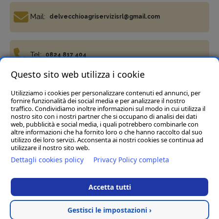
Mail:
delvecchioagriservizisrl@gmail.com
Tel:
0824 817 404
Questo sito web utilizza i cookie
Utilizziamo i cookies per personalizzare contenuti ed annunci, per
Fax:
0824 817 977
fornire funzionalità dei social media e per analizzare il nostro
traffico. Condividiamo inoltre informazioni sul modo in cui utilizza il
nostro sito con i nostri partner che si occupano di analisi dei dati
web, pubblicità e social media, i quali potrebbero combinarle con
altre informazioni che ha fornito loro o che hanno raccolto dal suo
utilizzo dei loro servizi. Acconsenta ai nostri cookies se continua ad
utilizzare il nostro sito web.
Termini e condizioni
Privacy Policy
Cookie policy
Dettagli cookies policy
Privacy Policy completa
Del Vecchio Agriservizi Srl
- C.da Tre Pietre, snc, 82034
Guardia Sanframondi (BN) P.IVA 01472040623
Accetta tutti
Rea BN123197 Cap.soc € 45.000,00 i.v. - Pec :
delvecchioagriservizisrl@legalmail.it
Gestisci le impostazioni ›
Hosted & created by
Clion