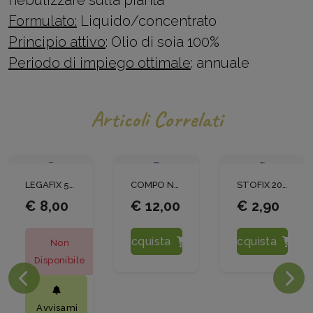
nebulizzare sulla pianta
Formulato:
Liquido/concentrato
Principio attivo
: Olio di soia 100%
Periodo di impiego ottimale
: annuale
Articoli Correlati
LEGAFIX 500 MT
COMPO NPK BLU KG.4
STOFIX 20 CM PLASTIFICATO
€ 8,00
€ 12,00
€ 2,90
Acquista
Acquista
Non
Disponibile
Avvisami