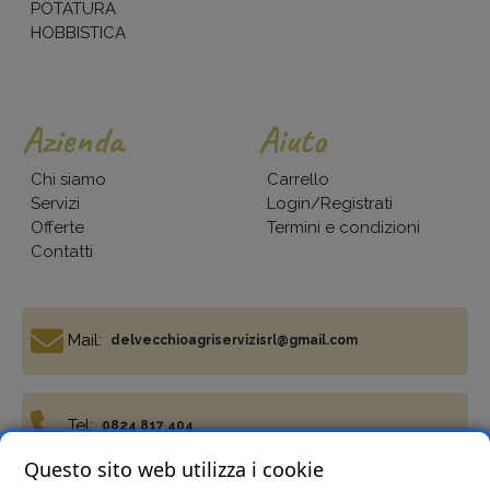
POTATURA
HOBBISTICA
Azienda
Aiuto
Chi siamo
Carrello
Servizi
Login/Registrati
Offerte
Termini e condizioni
Contatti
Mail:
delvecchioagriservizisrl@gmail.com
Tel:
0824 817 404
Questo sito web utilizza i cookie