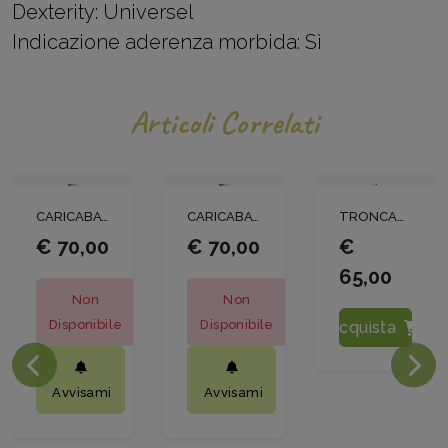
Dexterity:
Universel
Indicazione aderenza morbida: Sì
Articoli Correlati
CARICABATTERIE BAHCO
CARICABATTERIE BAHCO
TRONCARAMI WEISSHORN 280
€ 70,00
€ 70,00
€
65,00
Non
Non
Disponibile
Disponibile
Acquista
Avvisami
Avvisami