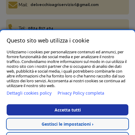
Mail:
delvecchioagriservizisrl@gmail.com
Tel:
0824 817 404
Questo sito web utilizza i cookie
Utilizziamo i cookies per personalizzare contenuti ed annunci, per
Fax:
0824 817 977
fornire funzionalità dei social media e per analizzare il nostro
traffico. Condividiamo inoltre informazioni sul modo in cui utilizza il
nostro sito con i nostri partner che si occupano di analisi dei dati
web, pubblicità e social media, i quali potrebbero combinarle con
altre informazioni che ha fornito loro o che hanno raccolto dal suo
utilizzo dei loro servizi. Acconsenta ai nostri cookies se continua ad
utilizzare il nostro sito web.
Termini e condizioni
Privacy Policy
Cookie policy
Dettagli cookies policy
Privacy Policy completa
Del Vecchio Agriservizi Srl
- C.da Tre Pietre, snc, 82034
Guardia Sanframondi (BN) P.IVA 01472040623
Accetta tutti
Rea BN123197 Cap.soc € 45.000,00 i.v. - Pec :
delvecchioagriservizisrl@legalmail.it
Gestisci le impostazioni ›
Hosted & created by
Clion