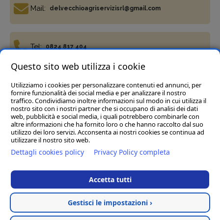
Mail:
delvecchioagriservizisrl@gmail.com
Tel:
0824 817 404
Questo sito web utilizza i cookie
Utilizziamo i cookies per personalizzare contenuti ed annunci, per
Fax:
0824 817 977
fornire funzionalità dei social media e per analizzare il nostro
traffico. Condividiamo inoltre informazioni sul modo in cui utilizza il
nostro sito con i nostri partner che si occupano di analisi dei dati
web, pubblicità e social media, i quali potrebbero combinarle con
altre informazioni che ha fornito loro o che hanno raccolto dal suo
utilizzo dei loro servizi. Acconsenta ai nostri cookies se continua ad
utilizzare il nostro sito web.
Termini e condizioni
Privacy Policy
Cookie policy
Dettagli cookies policy
Privacy Policy completa
Del Vecchio Agriservizi Srl
- C.da Tre Pietre, snc, 82034
Guardia Sanframondi (BN) P.IVA 01472040623
Accetta tutti
Rea BN123197 Cap.soc € 45.000,00 i.v. - Pec :
delvecchioagriservizisrl@legalmail.it
Gestisci le impostazioni ›
Hosted & created by
Clion