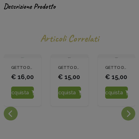
Descrizione Prodotto
Articoli Correlati
GETTO DOPPIO PER ATOMIZZATORE ANTIGOCCIA CON TESTINA REGOLABILE 1/4 M. BRAGLIA
GETTO DOPPIO PER ATOMIZZATORE 1/4 MASCHIO M65 BRAGLIA CON ATR 80 ARANCIO
GETTO DOPPIO PER ATOMIZZATORE 1/4 MASCHIO M65 BRAGLIA CON ATR 80 ARANCIO
€ 16,00
€ 15,00
€ 15,00
Acquista
Acquista
Acquista